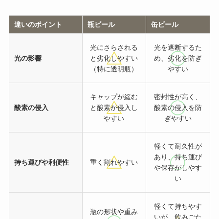
違いのポイント
瓶ビール
缶ビール
光にさらされる
光を遮断するた
光の影響
と劣化しやすい
め、劣化を防ぎ
（特に透明瓶）
やすい
キャップが緩む
密封性が高く、
酸素の侵入
と酸素が侵入し
酸素の侵入を防
やすい
ぎやすい
軽くて耐久性が
あり、持ち運び
持ち運びや利便性
重く割れやすい
や保存がしやす
い
軽くて持ちやす
瓶の形状や重み
いが、飲みごた