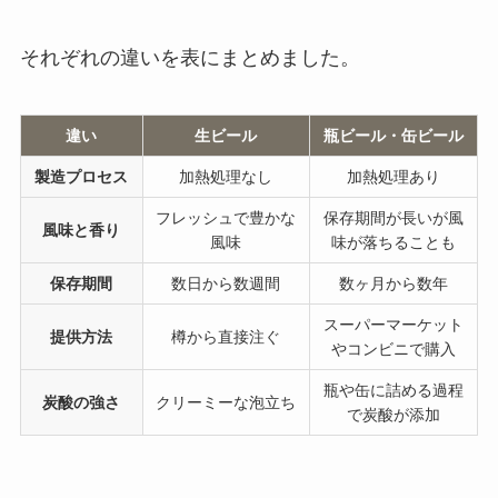
それぞれの違いを表にまとめました。
違い
生ビール
瓶ビール・缶ビール
製造プロセス
加熱処理なし
加熱処理あり
フレッシュで豊かな
保存期間が長いが風
風味と香り
風味
味が落ちることも
保存期間
数日から数週間
数ヶ月から数年
スーパーマーケット
提供方法
樽から直接注ぐ
やコンビニで購入
瓶や缶に詰める過程
炭酸の強さ
クリーミーな泡立ち
で炭酸が添加