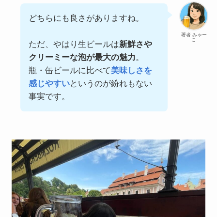
どちらにも良さがありますね。
著者 みゃー
こ
ただ、やはり生ビールは
新鮮さや
クリーミーな泡が最大の魅力
。
瓶・缶ビールに比べて
美味しさを
感じやすい
というのが紛れもない
事実です。