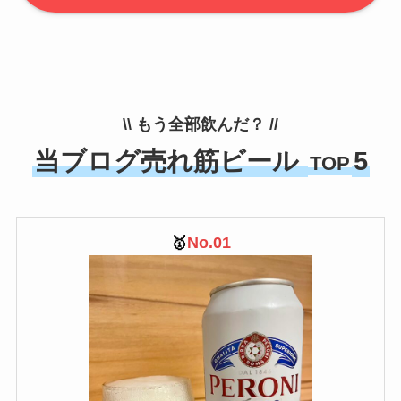
\\ もう全部飲んだ？ //
当ブログ売れ筋ビール
5
TOP
🥇
No.01