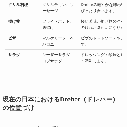
グリル料理
グリルチキン、ソ
Dreherの軽やかな味わ
ーセージ
ぴったり合います。
揚げ物
フライドポテト、
軽い苦味が揚げ物の油っ
唐揚げ
の取れた味わいになりま
ピザ
マルゲリータ、ペ
ピザのトマトソースやチ
パロニ
す。
サラダ
シーザーサラダ、
ドレッシングの酸味とビ
コブサラダ
く調和します。
現在の日本におけるDreher（ドレハー）
の位置づけ