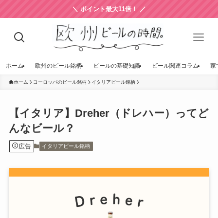
＼ ポイント最大11倍！ ／
ホーム
欧州のビール銘柄
ビールの基礎知識
ビール関連コラム
家
ホーム
ヨーロッパのビール銘柄
イタリアビール銘柄
【イタリア】Dreher（ドレハー）ってど
んなビール？
広告
イタリアビール銘柄