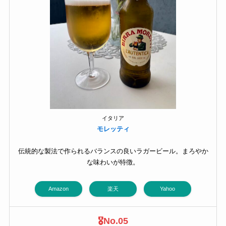
イタリア
モレッティ
伝統的な製法で作られるバランスの良いラガービール。まろやか
な味わいが特徴。
Amazon
楽天
Yahoo
🎖️No.05