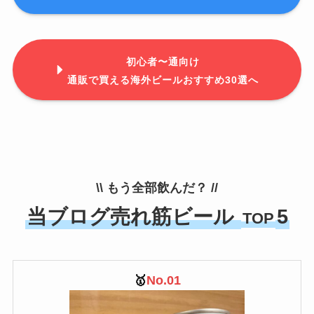
初心者〜通向け
通販で買える海外ビールおすすめ30選へ
\\ もう全部飲んだ？ //
当ブログ売れ筋ビール
5
TOP
🥇
No.01