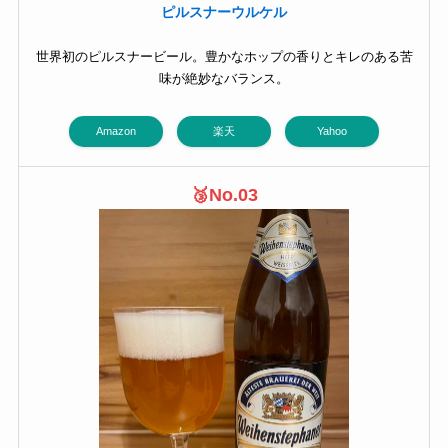
ピルスナーウルケル
世界初のピルスナービール。豊かなホップの香りとキレのある苦
味が絶妙なバランス。
Amazon
楽天
Yahoo
🥉
No.03