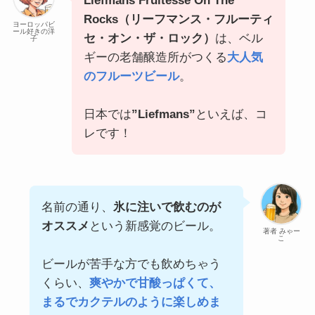
Liefmans Fruitesse On The
Rocks（リーフマンス・フルーティ
ヨーロッパビ
ール好きの洋
セ・オン・ザ・ロック）
は、ベル
子
ギーの老舗醸造所がつくる
大人気
のフルーツビール
。
日本では
”Liefmans”
といえば、コ
レです！
名前の通り、
氷に注いで飲むのが
オススメ
という新感覚のビール。
著者 みゃー
こ
ビールが苦手な方でも飲めちゃう
くらい、
爽やかで甘酸っぱくて、
まるでカクテルのように楽しめま