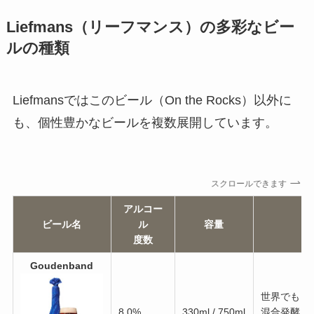
Liefmans（リーフマンス）の多彩なビー
ルの種類
Liefmansではこのビール（On the Rocks）以外に
も、個性豊かなビールを複数展開しています。
スクロールできます
アルコー
ビール名
ル
容量
度数
Goudenband
世界でもっ
8.0%
330ml / 750ml
混合発酵と