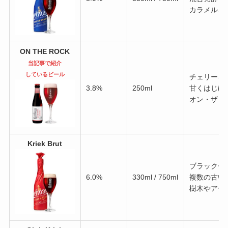
カラメル、
ON THE ROCK
当記事で紹介
しているビール
チェリーを
3.8%
250ml
甘くはじけ
オン・ザ・
Kriek Brut
ブラックチ
6.0%
330ml / 750ml
複数の古い
樹木やアー