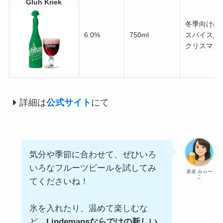
Gluh Kriek
冬季向けの
6.0%
750ml
スパイス入
クリスマス
詳細は
公式サイト
にて
気分や季節に合わせて、ぜひいろ
いろなフルーツビールを試してみ
著者 みゃー
こ
てくださいね！
氷を入れたり、温めて楽しむな
ど、
Lindemansならではの新しい