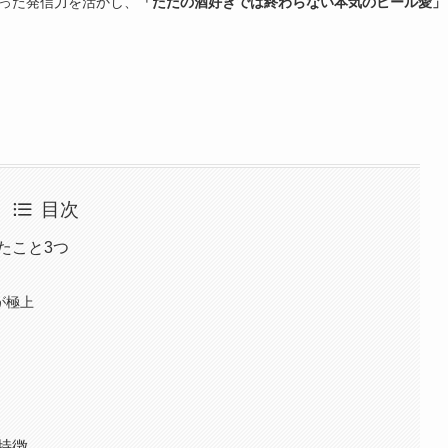
培った発信力を活かし、
「ただの酒好きでは終わらない本気のビール愛」
目次
たこと3つ
が極上
？
特徴