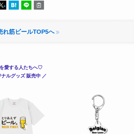
れ筋ビールTOP5へ
を愛する人たちへ♡
ジナルグッズ 販売中 ／